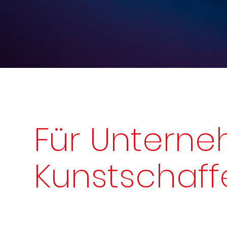
Für Untern
Kunstschaff