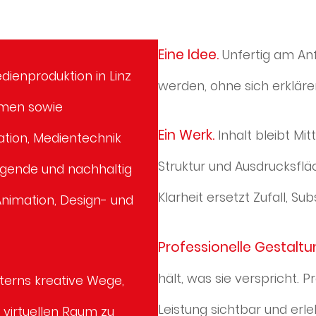
Eine Idee.
Unfertig am Anf
ienproduktion in Linz
werden, ohne sich erklären
hmen sowie
Ein Werk.
Inhalt bleibt M
tion, Medientechnik
Struktur und Ausdrucksflä
ugende und nachhaltig
Klarheit ersetzt Zufall, Su
Animation, Design- und
Professionelle Gestaltu
hält, was sie verspricht. P
terns kreative Wege,
Leistung sichtbar und erl
m virtuellen Raum zu