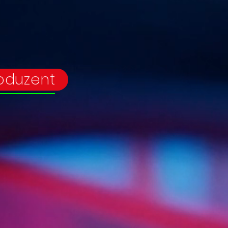
A
g
e